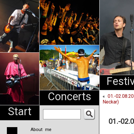
An
Pharma
NL
Festi
Concerts
«
01.-02.08.2
Neckar)
Start
01.-02.
About me