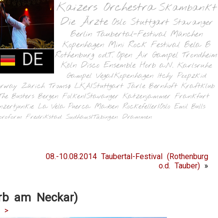
Kaizers Orchestra
Skambankt
Die Ärzte
Oslo
Stuttgart
Stavanger
Berlin
Taubertal-Festival
München
Kopenhagen
Mini Rock Festival
Bela B
DE
Rothenburg o.d.T.
Open Air Gampel
Trondheim
Köln
Disco Ensemble
Horb a.N.
Karlsruhe
Gampel
Vega/Kopenhagen
Itchy Poopzkid
orway
Zürich
Tromsø
LKA/Stuttgart
Jarle Bernhoft
Kraftklub
The Busters
Bergen
Folken/Stavanger
Katzenjammer
Frankfurt
nzertjunkie
La Vela Puerca
Madsen
Rockefeller/Oslo
Emil Bulls
oroform
Fredrikstad
Sudhaus/Tübingen
Drammen
08.-10.08.2014 Taubertal-Festival (Rothenburg
o.d. Tauber)
»
orb am Neckar)
|
>