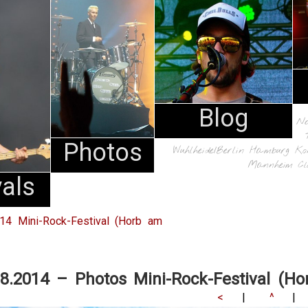
Blog
N
Photos
Wuhlheide/Berlin
Hamburg
Ko
Mannheim
Cl
vals
014 Mini-Rock-Festival (Horb am
08.2014 – Photos Mini-Rock-Festival (H
<
|
^