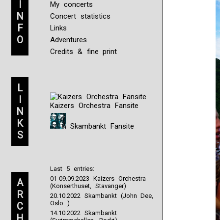
I
My concerts
N
Concert statistics
F
Links
O
Adventures
Credits & fine print
L
I
Kaizers Orchestra Fansite
N
K
Skambankt Fansite
S
Last 5 entries:
01-09.09.2023 Kaizers Orchestra
A
(Konserthuset, Stavanger)
R
20.10.2022 Skambankt (John Dee,
Oslo )
C
14.10.2022 Skambankt
H