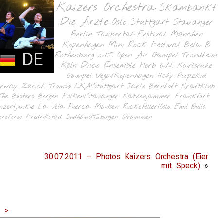
Kaizers Orchestra
Skambankt
Die Ärzte
Oslo
Stuttgart
Stavanger
Berlin
Taubertal-Festival
München
Kopenhagen
Mini Rock Festival
Bela B
DE
Rothenburg o.d.T.
Open Air Gampel
Trondheim
Köln
Disco Ensemble
Horb a.N.
Karlsruhe
Gampel
Vega/Kopenhagen
Itchy Poopzkid
orway
Zürich
Tromsø
LKA/Stuttgart
Jarle Bernhoft
Kraftklub
The Busters
Bergen
Folken/Stavanger
Katzenjammer
Frankfurt
nzertjunkie
La Vela Puerca
Madsen
Rockefeller/Oslo
Emil Bulls
oroform
Fredrikstad
Sudhaus/Tübingen
Drammen
30.07.2011 – Photos Kaizers Orchestra (Eier
mit Speck)
»
|
>