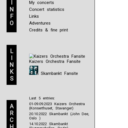
I
My concerts
N
Concert statistics
F
Links
O
Adventures
Credits & fine print
L
I
Kaizers Orchestra Fansite
N
K
Skambankt Fansite
S
Last 5 entries:
01-09.09.2023 Kaizers Orchestra
A
(Konserthuset, Stavanger)
R
20.10.2022 Skambankt (John Dee,
Oslo )
C
14.10.2022 Skambankt
H