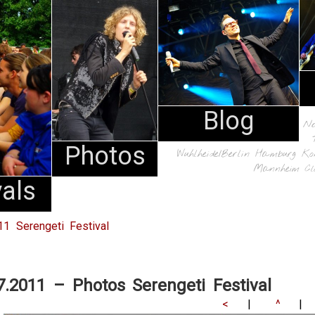
Blog
N
Photos
Wuhlheide/Berlin
Hamburg
Ko
Mannheim
Cl
vals
11 Serengeti Festival
7.2011 – Photos Serengeti Festival
<
|
^