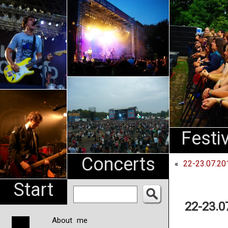
An
Pharma
NL
Festi
Concerts
«
22-23.07.20
Start
22-23.0
About me