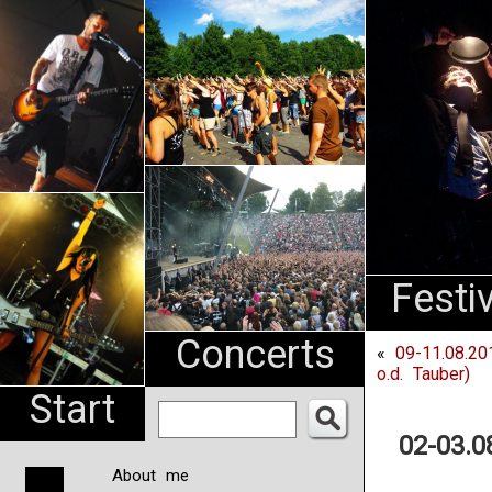
An
Pharma
NL
Festi
Concerts
«
09-11.08.20
o.d. Tauber)
Start
02-03.0
About me