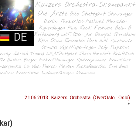
Kaizers Orchestra
Skambankt
Die Ärzte
Oslo
Stuttgart
Stavanger
Berlin
Taubertal-Festival
München
Kopenhagen
Mini Rock Festival
Bela B
DE
Rothenburg o.d.T.
Open Air Gampel
Trondheim
Köln
Disco Ensemble
Horb a.N.
Karlsruhe
Gampel
Vega/Kopenhagen
Itchy Poopzkid
orway
Zürich
Tromsø
LKA/Stuttgart
Jarle Bernhoft
Kraftklub
The Busters
Bergen
Folken/Stavanger
Katzenjammer
Frankfurt
nzertjunkie
La Vela Puerca
Madsen
Rockefeller/Oslo
Emil Bulls
oroform
Fredrikstad
Sudhaus/Tübingen
Drammen
21.06.2013 Kaizers Orchestra (OverOslo, Oslo)
»
kar)