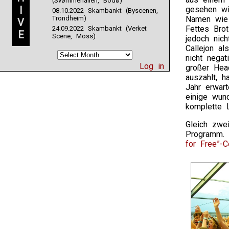
(Svømmehallen, Bodø)
I
gesehen wir
08.10.2022 Skambankt (Byscenen,
Trondheim)
Namen wie K
V
Fettes Bro
24.09.2022 Skambankt (Verket
E
Scene, Moss)
jedoch nich
Callejon a
nicht negat
Log in
großer Hea
auszahlt, 
Jahr erwar
einige wun
komplette 
Gleich zwe
Programm. 
for Free”-C