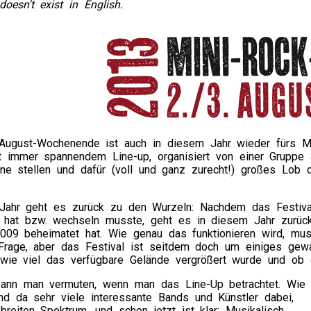
doesn't exist in English.
ugust-Wochenende ist auch in diesem Jahr wieder fürs Mini-
t immer spannendem Line-up, organisiert von einer Gruppe J
ine stellen und dafür (voll und ganz zurecht!) großes Lob
Jahr geht es zurück zu den Wurzeln: Nachdem das Festiva
 hat bzw. wechseln musste, geht es in diesem Jahr zurüc
009 beheimatet hat. Wie genau das funktionieren wird, mu
 Frage, aber das Festival ist seitdem doch um einiges ge
wie viel das verfügbare Gelände vergrößert wurde und ob d
kann man vermuten, wenn man das Line-Up betrachtet. Wie
nd da sehr viele interessante Bands und Künstler dabei,
reiten Spektrum, und schon jetzt ist klar: Musikalisch