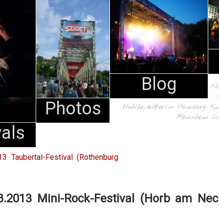
Blog
N
Photos
Wuhlheide/Berlin
Hamburg
Ko
Mannheim
Cl
vals
13 Taubertal-Festival (Rothenburg
8.2013 Mini-Rock-Festival (Horb am Nec