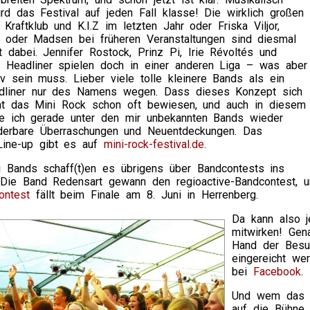
d das Festival auf jeden Fall klasse! Die wirklich großen
raftklub und K.I.Z im letzten Jahr oder Friska Viljor,
t oder Madsen bei früheren Veranstaltungen sind diesmal
t dabei. Jennifer Rostock, Prinz Pi, Irie Révoltés und
ls Headliner spielen doch in einer anderen Liga – was aber
iv sein muss. Lieber viele tolle kleinere Bands als ein
dliner nur des Namens wegen. Dass dieses Konzept sich
hat das Mini Rock schon oft bewiesen, und auch in diesem
te ich gerade unter den mir unbekannten Bands wieder
derbare Überraschungen und Neuentdeckungen. Das
Line-up gibt es auf
mini-rock-festival.de
.
i Bands schaff(t)en es übrigens über Bandcontests ins
Die Band Redensart gewann den regioactive-Bandcontest, 
ontest
fällt beim Finale am 8. Juni in Herrenberg.
Da kann also j
mitwirken! Gen
Hand der Besuc
eingereicht we
bei
Facebook
.
Und wem das im
auf die Bühne