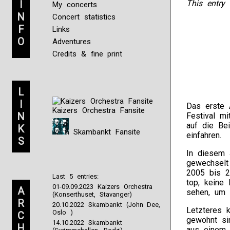
I
This entry 
My concerts
N
Concert statistics
F
Links
O
Adventures
Credits & fine print
L
I
Das erste A
Kaizers Orchestra Fansite
N
Festival mi
auf die Be
K
Skambankt Fansite
einfahren.
S
In diesem 
gewechselt
2005 bis 2
Last 5 entries:
top, keine
01-09.09.2023 Kaizers Orchestra
A
sehen, um 
(Konserthuset, Stavanger)
R
20.10.2022 Skambankt (John Dee,
Letzteres 
Oslo )
C
gewohnt si
14.10.2022 Skambankt
H
aus einem b