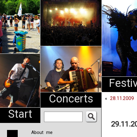
An
Pharma
NL
Festi
Concerts
«
28.11.2009 
Start
29.11.2
About me