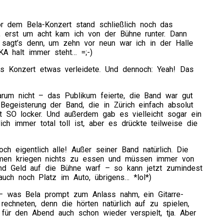
r dem Bela-Konzert stand schließlich noch das
 erst um acht kam ich von der Bühne runter. Dann
 sagt’s denn, um zehn vor neun war ich in der Halle
KA halt immer steht… =;-)
 das Konzert etwas verleidete. Und dennoch: Yeah! Das
warum nicht – das Publikum feierte, die Band war gut
 Begeisterung der Band, die in Zürich einfach absolut
ht SO locker. Und außerdem gab es vielleicht sogar ein
ch immer total toll ist, aber es drückte teilweise die
ch eigentlich alle! Außer seiner Band natürlich. Die
rmen kriegen nichts zu essen und müssen immer von
nd Geld auf die Bühne warf – so kann jetzt zumindest
auch noch Platz im Auto, übrigens… *lol*)
 – was Bela prompt zum Anlass nahm, ein Gitarre-
echneten, denn die hörten natürlich auf zu spielen,
 für den Abend auch schon wieder verspielt, tja. Aber