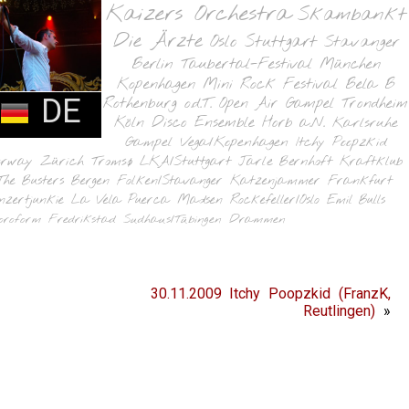
Kaizers Orchestra
Skambankt
Die Ärzte
Oslo
Stuttgart
Stavanger
Berlin
Taubertal-Festival
München
Kopenhagen
Mini Rock Festival
Bela B
DE
Rothenburg o.d.T.
Open Air Gampel
Trondheim
Köln
Disco Ensemble
Horb a.N.
Karlsruhe
Gampel
Vega/Kopenhagen
Itchy Poopzkid
orway
Zürich
Tromsø
LKA/Stuttgart
Jarle Bernhoft
Kraftklub
The Busters
Bergen
Folken/Stavanger
Katzenjammer
Frankfurt
nzertjunkie
La Vela Puerca
Madsen
Rockefeller/Oslo
Emil Bulls
oroform
Fredrikstad
Sudhaus/Tübingen
Drammen
30.11.2009 Itchy Poopzkid (FranzK,
Reutlingen)
»