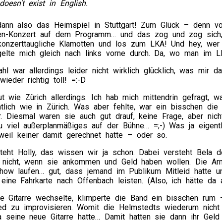
doesn't exist in English.
dann also das Heimspiel in Stuttgart! Zum Glück – denn vo
len-Konzert auf dem Programm… und das zog und zog sich,
 konzerttaugliche Klamotten und los zum LKA! Und hey, wer
gelte mich gleich nach links vorne durch. Da, wo man im L
hl war allerdings leider nicht wirklich glücklich, was mir
ieder richtig toll! =:-D
t wie Zürich allerdings. Ich hab mich mittendrin gefragt, 
ntlich wie in Zürich. Was aber fehlte, war ein bisschen die
r. Diesmal waren sie auch gut drauf, keine Frage, aber nic
 viel außerplanmäßiges auf der Bühne… =;-) Was ja eigentli
weil keiner damit gerechnet hatte – oder so.
teht Holly, das wissen wir ja schon. Dabei versteht Bela do
r nicht, wenn sie ankommen und Geld haben wollen. Die A
ow laufen… gut, dass jemand im Publikum Mitleid hatte u
eine Fahrkarte nach Offenbach leisten. (Also, ich hätte da 
ie Gitarre wechselte, klimperte die Band ein bisschen rum
ed zu improvisieren. Womit die Helmstedts wiederum nicht r
a seine neue Gitarre hatte… Damit hatten sie dann ihr Geld