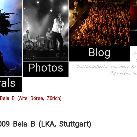
Blog
N
Photos
Wuhlheide/Berlin
Hamburg
Ko
Mannheim
Cl
vals
Bela B (Alte Börse, Zürich)
009 Bela B (LKA, Stuttgart)