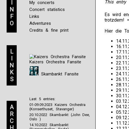
I
This entry 
My concerts
N
Concert statistics
Es wird eng
F
Links
trotzdem! =
O
Adventures
Credits & fine print
Hier die To
14.11.
16.11
L
17.11
20.11
I
Kaizers Orchestra Fansite
22.11
N
23.11
K
24.11.
Skambankt Fansite
S
26.11.
28.11
29.11
30.11
Last 5 entries:
03.12.
01-09.09.2023 Kaizers Orchestra
A
04.12
(Konserthuset, Stavanger)
05.12
R
20.10.2022 Skambankt (John Dee,
09.12
Oslo )
C
11.12
14.10.2022 Skambankt
H
12.12