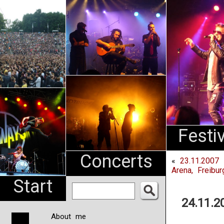
An
Pharma
NL
Festi
Concerts
«
23.11.2007
Arena, Freibur
Start
24.11.2
About me