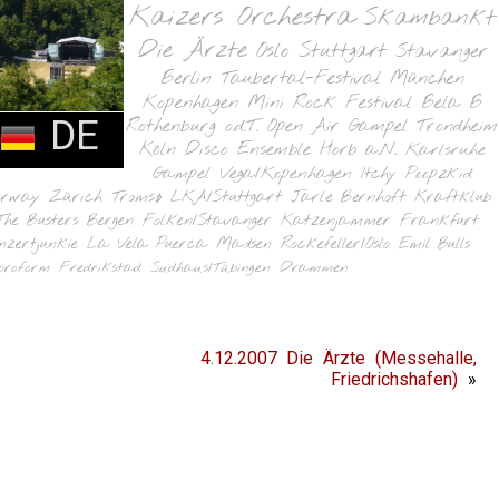
Kaizers Orchestra
Skambankt
Die Ärzte
Oslo
Stuttgart
Stavanger
Berlin
Taubertal-Festival
München
Kopenhagen
Mini Rock Festival
Bela B
DE
Rothenburg o.d.T.
Open Air Gampel
Trondheim
Köln
Disco Ensemble
Horb a.N.
Karlsruhe
Gampel
Vega/Kopenhagen
Itchy Poopzkid
orway
Zürich
Tromsø
LKA/Stuttgart
Jarle Bernhoft
Kraftklub
The Busters
Bergen
Folken/Stavanger
Katzenjammer
Frankfurt
nzertjunkie
La Vela Puerca
Madsen
Rockefeller/Oslo
Emil Bulls
oroform
Fredrikstad
Sudhaus/Tübingen
Drammen
4.12.2007 Die Ärzte (Messehalle,
Friedrichshafen)
»