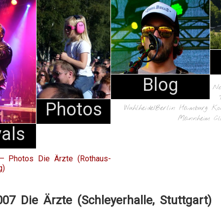
Blog
N
Photos
Wuhlheide/Berlin
Hamburg
Ko
Mannheim
Cl
vals
 – Photos Die Ärzte (Rothaus-
g)
007 Die Ärzte (Schleyerhalle, Stuttgart)