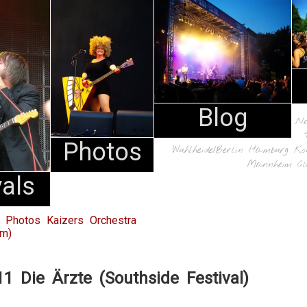
Blog
N
Photos
Wuhlheide/Berlin
Hamburg
Ko
Mannheim
Cl
vals
 Photos Kaizers Orchestra
um)
1 Die Ärzte (Southside Festival)