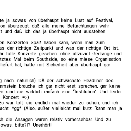
tte ja sowas von überhaupt keine Lust auf Festival,
on überzeugt, daß alle meine Befürchtungen wahr
 und daß ich das ja überhaupt nicht ausstehen
oßen Konzerten Spaß haben kann, wenn man zum
as der richtige Zeitpunkt und was der richtige Ort ist,
ehr tolle Konzerte gesehen, ohne allzuviel Gedränge und
tztes Mal beim Southside, so eine miese Organisation
iefert hat, hatte mit Sicherheit aber überhaupt gar
g nach, natürlich) DÄ der schwächste Headliner des
stein brauche ich gar nicht erst sprechen, gar keine
ind sie wirklich einfach eine “Institution”. Und leider
Konzert. =;-)
 Es war toll, sie endlich mal wieder zu sehen, und ich
ht. *gg* (Also, außer vielleicht mal kurz “kann man ja
uch die Ansagen waren relativ vorhersehbar. Und zu
was, bitte?!? Unerhört!