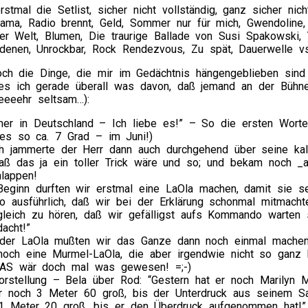
rstmal die Setlist, sicher nicht vollständig, ganz sicher nich
rama, Radio brennt, Geld, Sommer nur für mich, Gwendoline,
er Welt, Blumen, Die traurige Ballade von Susi Spakowski, 
denen, Unrockbar, Rock Rendezvous, Zu spät, Dauerwelle vs
ch die Dinge, die mir im Gedächtnis hängengeblieben sind (
les ich gerade überall was davon, daß jemand an der Bühn
eeeehr seltsam…):
er in Deutschland – Ich liebe es!” – So die ersten Worte
 es so ca. 7 Grad – im Juni!)
h jammerte der Herr dann auch durchgehend über seine kalt
aß das ja ein toller Trick wäre und so; und bekam noch _
lappen!
eginn durften wir erstmal eine LaOla machen, damit sie se
o ausführlich, daß wir bei der Erklärung schonmal mitmacht
gleich zu hören, daß wir gefälligst aufs Kommando warten so
acht!”
der LaOla mußten wir das Ganze dann noch einmal machen 
noch eine Murmel-LaOla, die aber irgendwie nicht so ganz 
DAS wär doch mal was gewesen! =;-)
orstellung – Bela über Rod: “Gestern hat er noch Marilyn M
r noch 3 Meter 60 groß, bis der Unterdruck aus seinem Sar
1 Meter 20 groß, bis er den Überdruck aufgenommen hat!” D