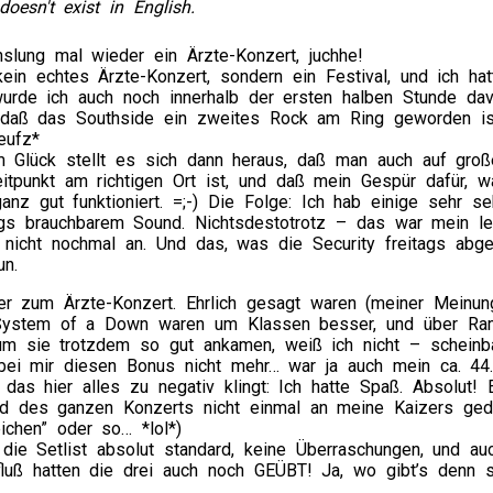
doesn't exist in English.
slung mal wieder ein Ärzte-Konzert, juchhe!
kein echtes Ärzte-Konzert, sondern ein Festival, und ich ha
urde ich auch noch innerhalb der ersten halben Stunde dav
daß das Southside ein zweites Rock am Ring geworden ist
eufz*
m Glück stellt es sich dann heraus, daß man auch auf gr
eitpunkt am richtigen Ort ist, und daß mein Gespür dafür, w
anz gut funktioniert. =;-) Die Folge: Ich hab einige sehr s
gs brauchbarem Sound. Nichtsdestotrotz – das war mein le
 nicht nochmal an. Und das, was die Security freitags abgel
un.
ber zum Ärzte-Konzert. Ehrlich gesagt waren (meiner Meinun
 System of a Down waren um Klassen besser, und über Ramm
m sie trotzdem so gut ankamen, weiß ich nicht – scheinbar s
bei mir diesen Bonus nicht mehr… war ja auch mein ca. 44. 
das hier alles zu negativ klingt: Ich hatte Spaß. Absolut!
d des ganzen Konzerts nicht einmal an meine Kaizers gedac
eichen” oder so… *lol*)
die Setlist absolut standard, keine Überraschungen, und a
luß hatten die drei auch noch GEÜBT! Ja, wo gibt’s denn so