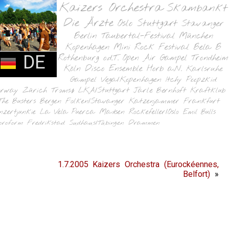
Kaizers Orchestra
Skambankt
Die Ärzte
Oslo
Stuttgart
Stavanger
Berlin
Taubertal-Festival
München
Kopenhagen
Mini Rock Festival
Bela B
DE
Rothenburg o.d.T.
Open Air Gampel
Trondheim
Köln
Disco Ensemble
Horb a.N.
Karlsruhe
Gampel
Vega/Kopenhagen
Itchy Poopzkid
orway
Zürich
Tromsø
LKA/Stuttgart
Jarle Bernhoft
Kraftklub
The Busters
Bergen
Folken/Stavanger
Katzenjammer
Frankfurt
nzertjunkie
La Vela Puerca
Madsen
Rockefeller/Oslo
Emil Bulls
oroform
Fredrikstad
Sudhaus/Tübingen
Drammen
1.7.2005 Kaizers Orchestra (Eurockéennes,
Belfort)
»