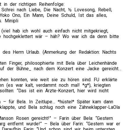
t in der richtigen Reihenfolge:
 Schrei nach Liebe, Die Nacht, ½ Lovesong, Rebell,
Yoko Ono, Ein Mann, Deine Schuld, Ist das alles,
. Minipli
viel hab ich wohl auch einfach nicht mitgekriegt,
e hochgeklettert wär – häh? Wo war ich da denn bitte
 des Herrn Urlaub. (Anmerkung der Redaktion: Nachts
en Finger, philosophierte mit Bela über Leichenhände
auf der Bühne_ nach dem Konzert eine Jacke gereicht…
hen konnten, wie weit sie zu hören sind. FU erklärte
en (es war kalt, verdammt noch mal! *g*), kriegten
llten: “Das ist ein Ärzte-Konzert, hier wird nicht
– für Bela. In Zeitlupe… *hüstel* Später kam dann
klappte, und Bela schlug noch eine Zähneklapper-LaOla
anson Rosen gereicht!” – Farin über Bela: “Gestern
g entfernt wurde!” – Bela über Farin: “Gestern war er
araufhin Farin: “Und schon sind wir beim untersten