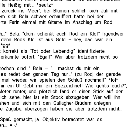
le fleißig mit… *seufz*
zurück ins Meer”, bei Blumen schlich sich Juli mit
m sich Bela schwer echauffiert hatte bei der
rte Farin einmal mit Gitarre im Anschlag um Rod
h…” Bela: “drum schenkt euch Rod ein Klo!” Irgendwer
 denn Rods Klo ist aus Gold – hey, das war ein
 *gg*
orrekt als “Tot oder Lebendig” identifizierte.
erkannte sofort: “Egal!” War aber trotzdem nicht so
rochen sind…” Bela – “… machst du mir ein
 es redet den ganzen Tag nur…” (zu Rod, der gerade
mal wieder, wir spielen den Schluß nochmal!” *lol*
ir ein U! Gebt mir ein Sgezeichnet! Wie geht’s euch?”,
ter runter, und plötzlich fand er einen Stick auf der
 ich sehe, hier ist ein Stock abzugeben. Wer will ihn
ehen und sich mit den Gallagher-Brüdern anlegen
eine Zugabe, überzogen haben sie aber trotzdem nicht…
paß gemacht, ja. Objektiv betrachtet war es
en… =:-/