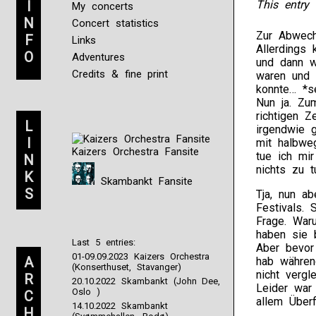
I
This entry 
My concerts
N
Concert statistics
Zur Abwech
F
Links
Allerdings 
O
Adventures
und dann w
Credits & fine print
waren und 
konnte… *s
Nun ja. Zu
richtigen Z
L
irgendwie g
I
mit halbwe
Kaizers Orchestra Fansite
tue ich mir
N
nichts zu t
K
Skambankt Fansite
S
Tja, nun a
Festivals.
Frage. Waru
haben sie 
Last 5 entries:
Aber bevor 
01-09.09.2023 Kaizers Orchestra
A
hab währen
(Konserthuset, Stavanger)
nicht vergl
R
20.10.2022 Skambankt (John Dee,
Leider war 
Oslo )
C
allem Überf
14.10.2022 Skambankt
H