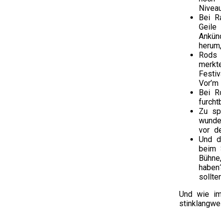
Nivea
Bei R
Geile
Ankün
herum
Rods 
merkt
Festi
Vor’m
Bei R
furcht
Zu sp
wunde
vor d
Und d
beim 
Bühne
haben
sollt
Und wie im
stinklangwe