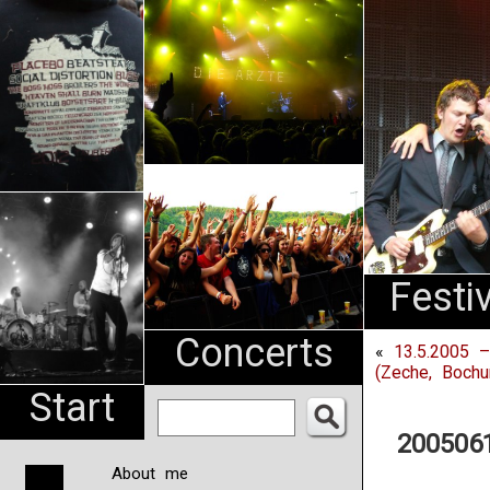
An
Pharma
NL
Festi
Concerts
«
13.5.2005 –
(Zeche, Boch
Start
2005061
About me