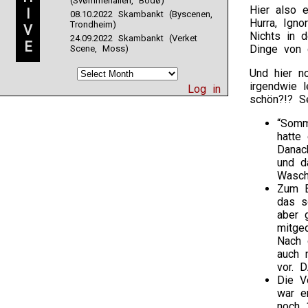
(Svømmehallen, Bodø)
Hier also e
I
08.10.2022 Skambankt (Byscenen,
Hurra, Igno
Trondheim)
V
Nichts in d
24.09.2022 Skambankt (Verket
E
Dinge von 
Scene, Moss)
Und hier no
irgendwie 
Log in
schön?!? S
“Somm
hatte
Danac
und d
Wasch
Zum B
das s
aber 
mitged
Nach 
auch 
vor. 
Die V
war e
noch 