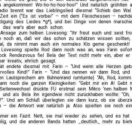
u angekommen! Wo-ho-ho-hoo-hoo!” Und natürlich gröhlten al
adio brennt war das Lieblingslied diesmal “Schieb den Wal 
 Zeit ein (“Es ist vorbei” – mit dem Fleischessen – nachde
digung des Liedes *g*), und bei Dinge von denen marschie
, das war’s aber auch schon.
Ansage zum halben Lovesong: “Ihr freut euch und seid fro
e noch an, daß wir das schon zu schätzen wissen sollten,
val, da nimmt man auch ein normales Klo gerne geschenkt!
 Lovesong spielte Rod dann noch was an, was Farin sofort k
ock Rendezvous fiel Bela der Text nicht mehr ein, aber er 
bar kreativ, ehrlich gesagt.
ät endete diesmal mit: Farin – “Und wenn alle Herzen geb
rvolles Kind!” Farin – “Und das nennen wir dann Rod, und
en Lautsprechern am Bühnenrand rumturnte) “Äh, Rod, komm 
ann noch die ganzen Kleinigkeiten: “Gebt mir ein A! Gebt m
Seitenwechsel drückte FU erstmal sein Mikro ‘nen halben Me
, und als Bela ihn irgendwie nicht zurückhaben wollte: “Oh,
?”. Und am Schluß überlegten sie dann kurz, ob sie überzi
en – die Antwort war natürlich ja. Also spielten sie noch 
mer ein Fazit: Nett, sie mal wieder zu sehen, und es hat S
ilig, und die anderen Bands hatten _deutlich_ mehr zu biet